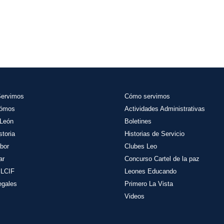
Servimos
Cómo servimos
Sómos
Actividades
Administrativas
León
Boletines
storia
Historias de Servicio
bor
Clubes Leo
ar
Concurso Cartel de la paz
 LCIF
Leones Educando
egales
Primero La Vista
Videos