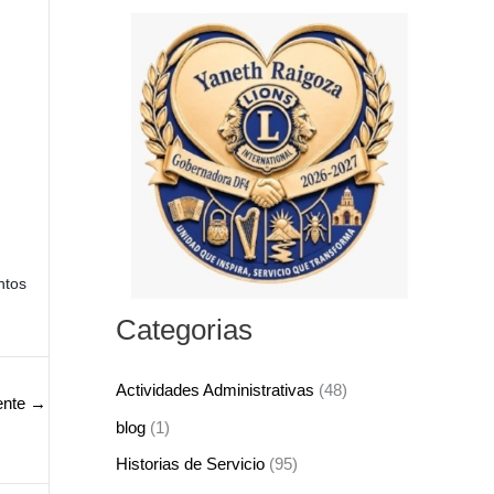
s
c
a
r
p
o
r
:
tos 
Categorias
Actividades Administrativas
(48)
ente
→
blog
(1)
Historias de Servicio
(95)