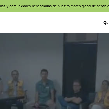
lias y comunidades beneficiarias de nuestro marco global de servici
Qu