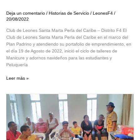
Deja un comentario
/
Historias de Servicio
/
LeonesF4
/
20/08/2022
Club de Leones Santa Marta Perla del Caribe – Distrito F4 El
Club de Leones Santa Marta Perla del Caribe en el marco del
Plan Padrino y atendiendo su portafolio de emprendimiento, en
el día 19 de Agosto de 2022, inició el ciclo de talleres de
Manicure y adornos navideños para las estudiantes y
Peluquería
Talleres
Leer más »
de
Manicure
y
adornos
navideños