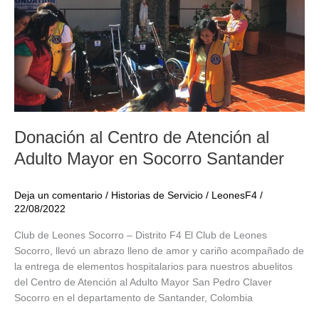
La
Guajira
Donación al Centro de Atención al
Adulto Mayor en Socorro Santander
Deja un comentario
/
Historias de Servicio
/
LeonesF4
/
22/08/2022
Club de Leones Socorro – Distrito F4 El Club de Leones
Socorro, llevó un abrazo lleno de amor y cariño acompañado de
la entrega de elementos hospitalarios para nuestros abuelitos
del Centro de Atención al Adulto Mayor San Pedro Claver
Socorro en el departamento de Santander, Colombia