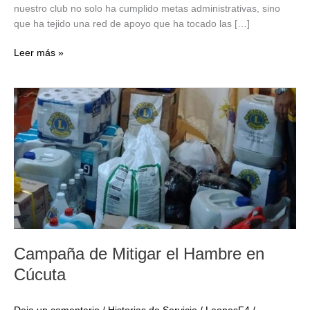
nuestro club no solo ha cumplido metas administrativas, sino
que ha tejido una red de apoyo que ha tocado las […]
Un
Leer más »
Año
de
Esperanza
y
Servicio:
Informe
de
Gestión
2025-
2026
Campaña de Mitigar el Hambre en
Cúcuta