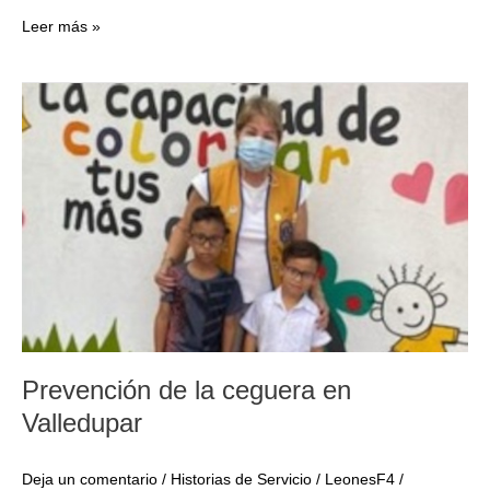
Implementación
Leer más »
del
programa
Leones
Educando
en
Arauca
Prevención de la ceguera en
Valledupar
Deja un comentario
/
Historias de Servicio
/
LeonesF4
/