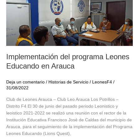
en
Barrancabermeja
Implementación del programa Leones
Educando en Arauca
Deja un comentario
/
Historias de Servicio
/
LeonesF4
/
31/08/2022
Club de Leones Arauca – Club Leo Arauca Los Potrillos –
Distrito F4 El 30 de junio del pasado periodo Leonistico y
leoistico 2021-2022 se realizó una reunión con el rector de la
Institución Educativa Francisco José de Caldas del municipio de
Arauca, para el seguimiento de la implementación del Programa
Leones Educando (Lions Quest),