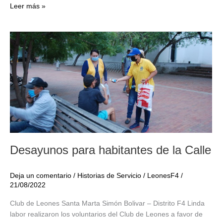
Donación
Leer más »
al
Centro
de
Atención
al
Adulto
Mayor
en
Socorro
Santander
Desayunos para habitantes de la Calle
Deja un comentario
/
Historias de Servicio
/
LeonesF4
/
21/08/2022
Club de Leones Santa Marta Simón Bolivar – Distrito F4 Linda
labor realizaron los voluntarios del Club de Leones a favor de