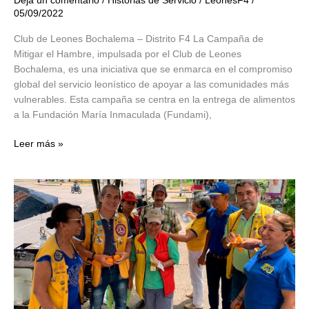
Deja un comentario
/
Historias de Servicio
/
LeonesF4
/
05/09/2022
Club de Leones Bochalema – Distrito F4 La Campaña de
Mitigar el Hambre, impulsada por el Club de Leones
Bochalema, es una iniciativa que se enmarca en el compromiso
global del servicio leonístico de apoyar a las comunidades más
vulnerables. Esta campaña se centra en la entrega de alimentos
a la Fundación María Inmaculada (Fundami),
Campaña
Leer más »
de
Mitigar
el
Hambre
en
Cúcuta