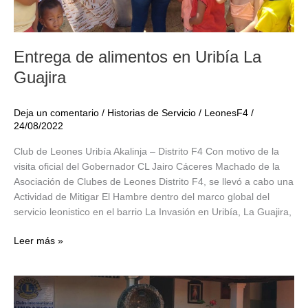
Entrega de alimentos en Uribía La
Guajira
Deja un comentario
/
Historias de Servicio
/
LeonesF4
/
24/08/2022
Club de Leones Uribía Akalinja – Distrito F4 Con motivo de la
visita oficial del Gobernador CL Jairo Cáceres Machado de la
Asociación de Clubes de Leones Distrito F4, se llevó a cabo una
Actividad de Mitigar El Hambre dentro del marco global del
servicio leonistico en el barrio La Invasión en Uribía, La Guajira,
Entrega
Leer más »
de
alimentos
en
Uribía