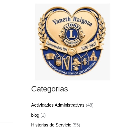
s
c
a
r
p
o
r
:
Categorias
Actividades Administrativas
(48)
blog
(1)
Historias de Servicio
(95)