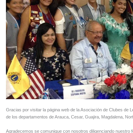
Gracias por visitar la página web de la Asociación de Clubes de 
de los departamentos de Arauca, Cesar, Guajira, Magdalena, Nor
Agradecemos se comunique con nosotros diligenciando nuestro f