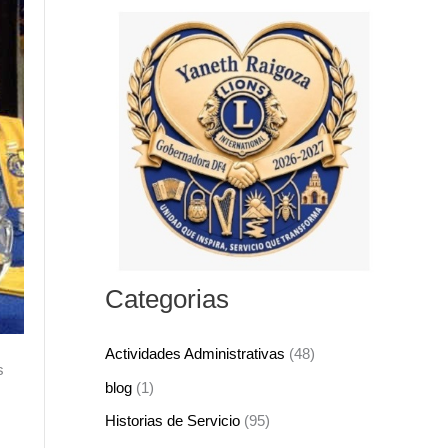
s
c
a
r
p
o
r
:
Categorias
Actividades Administrativas
(48)
s
blog
(1)
Historias de Servicio
(95)