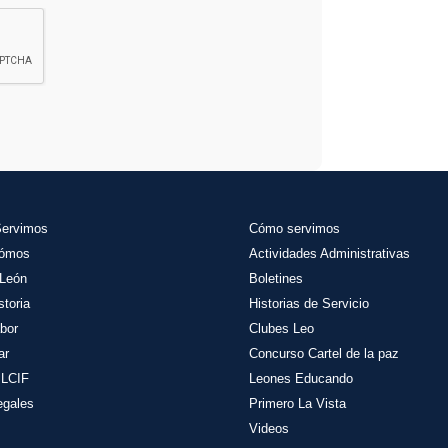
Servimos
Cómo servimos
Sómos
Actividades
Administrativas
León
Boletines
storia
Historias de Servicio
bor
Clubes Leo
ar
Concurso Cartel de la paz
 LCIF
Leones Educando
egales
Primero La Vista
Videos