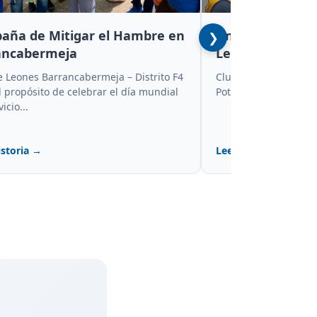
aña de Mitigar el Hambre en
Implementación
❯
ancabermeja
Leones Educand
e Leones Barrancabermeja – Distrito F4
Club de Leones Arauc
 propósito de celebrar el día mundial
Potrillos – Distrito F4
icio...
istoria →
Leer Historia →