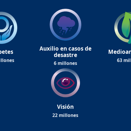
Auxilio en casos de
betes
Medioa
desastre
llones
63 mi
6 millones
Visión
22 millones