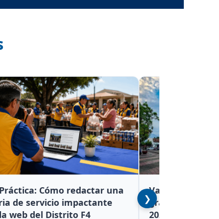
s
Práctica: Cómo redactar una
Valledupar se p
❯
ria de servicio impactante
gran inicio del 
la web del Distrito F4
2026-2027 del Di