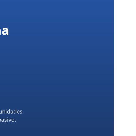
ma
unidades
pasivo.