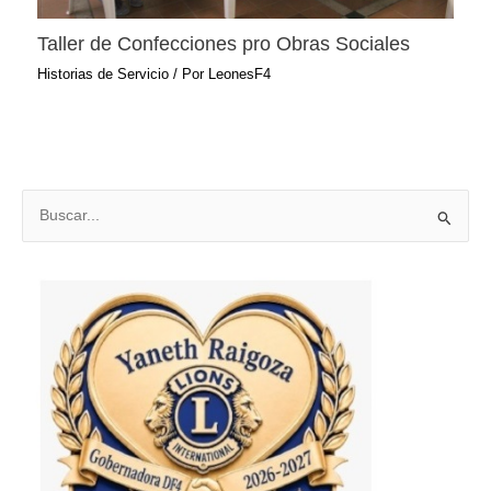
Taller de Confecciones pro Obras Sociales
Historias de Servicio
/ Por
LeonesF4
B
u
s
c
a
r
p
o
r
: