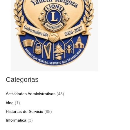
p
o
r
:
Categorias
Actividades Administrativas
(48)
blog
(1)
Historias de Servicio
(95)
Informática
(3)