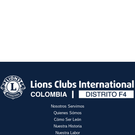
Nosotros Servimos
Quienes Sómos
Cómo Ser León
Nuestra Historia
Nuestra Labor