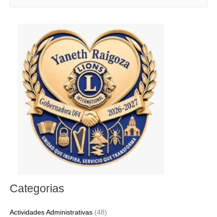
u
s
c
a
r
p
o
r
:
Categorias
Actividades Administrativas
(48)