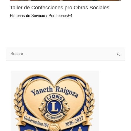
Taller de Confecciones pro Obras Sociales
Historias de Servicio
/ Por
LeonesF4
B
u
s
c
a
r
p
o
r
: