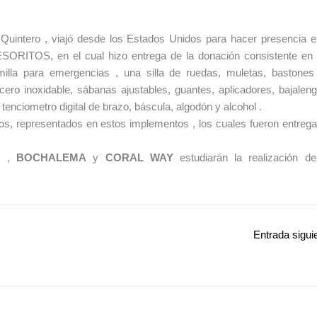
Quintero , viajó desde los Estados Unidos para hacer presencia e
RITOS, en el cual hizo entrega de la donación consistente en
la para emergencias , una silla de ruedas, muletas, bastones
acero inoxidable, sábanas ajustables, guantes, aplicadores, bajalen
enciometro digital de brazo, báscula, algodón y alcohol .
nos, representados en estos implementos , los cuales fueron entreg
s ,
BOCHALEMA
y
CORAL WAY
estudiarán la realización d
Entrada sigui