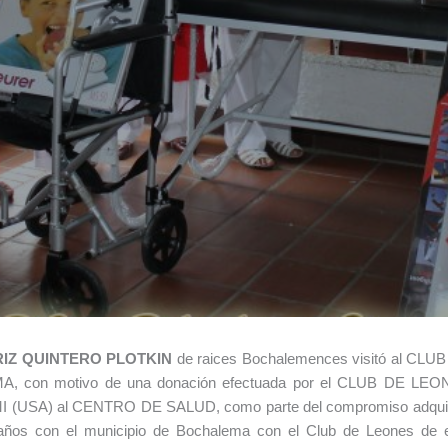
IZ QUINTERO PLOTKIN
de raices Bochalemences visitó al CLU
con motivo de una donación efectuada por el CLUB DE LEO
(USA) al CENTRO DE SALUD, como parte del compromiso adqui
años con el municipio de Bochalema con el Club de Leones de 