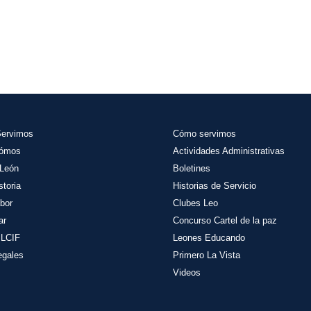
Servimos
Cómo servimos
Sómos
Actividades
Administrativas
León
Boletines
storia
Historias de Servicio
bor
Clubes Leo
ar
Concurso Cartel de la paz
 LCIF
Leones Educando
egales
Primero La Vista
Videos