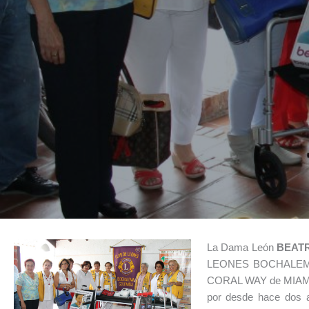
La Dama León
BEATR
LEONES BOCHALEMA, 
CORAL WAY de MIAMI 
por desde hace dos 