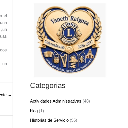
s
c
n el
a
 una
r
 ,un
p
guas
o
ados
r
:
e un
Categorias
ente
→
Actividades Administrativas
(48)
blog
(1)
Historias de Servicio
(95)