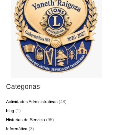
r
p
o
r
:
Categorias
Actividades Administrativas
(48)
blog
(1)
Historias de Servicio
(95)
Informática
(3)