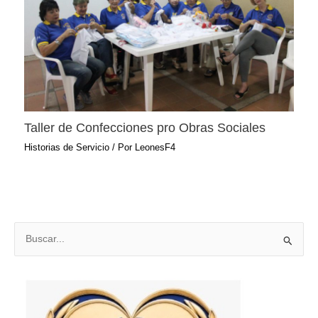
Taller de Confecciones pro Obras Sociales
Historias de Servicio
/ Por
LeonesF4
B
u
s
c
a