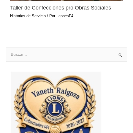
Taller de Confecciones pro Obras Sociales
Historias de Servicio
/ Por
LeonesF4
B
u
s
c
a
r
p
o
r
: