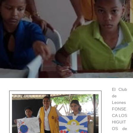
El Club
de
Leones
FONSE
CA LOS
HIGUIT
OS de