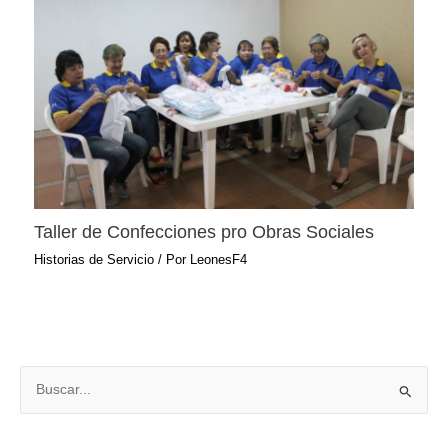
Taller de Confecciones pro Obras Sociales
Historias de Servicio
/ Por
LeonesF4
B
u
s