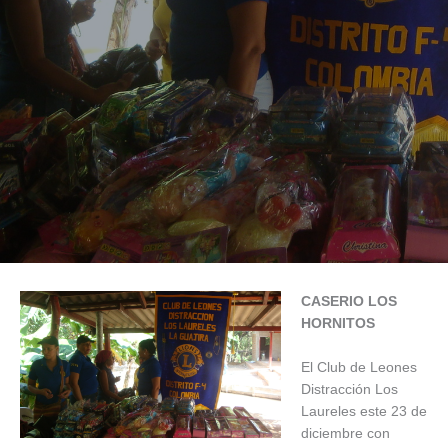
CASERIO LOS
HORNITOS
El Club de Leones
Distracción Los
Laureles este 23 de
diciembre con