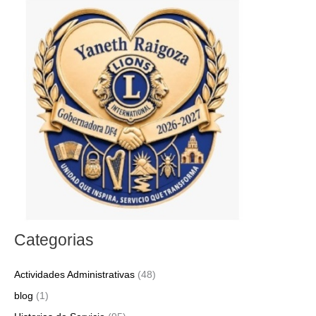
c
a
r
p
o
r
:
Categorias
Actividades Administrativas
(48)
blog
(1)