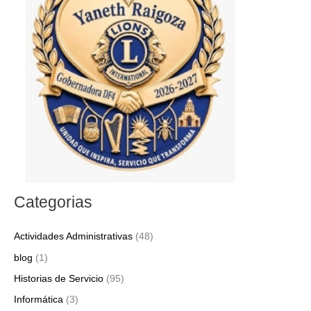
r
p
o
r
:
Categorias
Actividades Administrativas
(48)
blog
(1)
Historias de Servicio
(95)
Informática
(3)