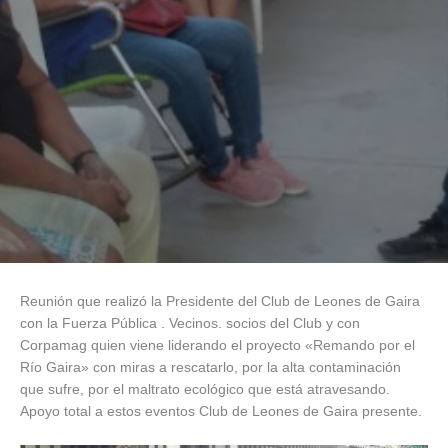
Reunión que realizó la Presidente del Club de Leones de Gaira
con la Fuerza Pública . Vecinos. socios del Club y con
Corpamag quien viene liderando el proyecto «Remando por el
Río Gaira» con miras a rescatarlo, por la alta contaminación
que sufre, por el maltrato ecológico que está atravesando.
Apoyo total a estos eventos Club de Leones de Gaira presente.