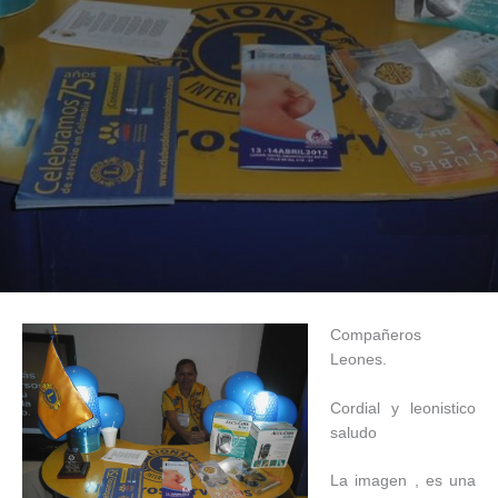
Compañeros
Leones.
Cordial y leonistico
saludo
La imagen , es una