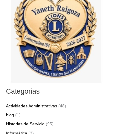
a
r
p
o
r
:
Categorias
Actividades Administrativas
(48)
blog
(1)
Historias de Servicio
(95)
Informática
(3)