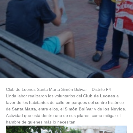
Club de Leones Santa Marta Simón Bolivar – Distrito F4
Linda labor realizaron los voluntarios del
Club de Leones
a
favor de los habitantes de calle en parques del centro histórico
de
Santa Marta
, entre ellos, el
Simón Bolívar
y de
los Novios
.
Actividad que está dentro uno de sus pilares, como mitigar el
hambre de quienes más lo necesitan.