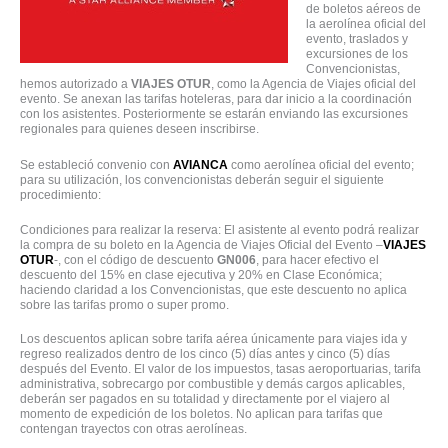
de boletos aéreos de
la aerolínea oficial del
evento, traslados y
excursiones de los
Convencionistas,
hemos autorizado a
VIAJES OTUR
, como la Agencia de Viajes oficial del
evento. Se anexan las tarifas hoteleras, para dar inicio a la coordinación
con los asistentes. Posteriormente se estarán enviando las excursiones
regionales para quienes deseen inscribirse.
Se estableció convenio con
AVIANCA
como aerolínea oficial del evento;
para su utilización, los convencionistas deberán seguir el siguiente
procedimiento:
Condiciones para realizar la reserva: El asistente al evento podrá realizar
la compra de su boleto en la Agencia de Viajes Oficial del Evento –
VIAJES
OTUR
-, con el código de descuento
GN006
, para hacer efectivo el
descuento del 15% en clase ejecutiva y 20% en Clase Económica;
haciendo claridad a los Convencionistas, que este descuento no aplica
sobre las tarifas promo o super promo.
Los descuentos aplican sobre tarifa aérea únicamente para viajes ida y
regreso realizados dentro de los cinco (5) días antes y cinco (5) días
después del Evento. El valor de los impuestos, tasas aeroportuarias, tarifa
administrativa, sobrecargo por combustible y demás cargos aplicables,
deberán ser pagados en su totalidad y directamente por el viajero al
momento de expedición de los boletos. No aplican para tarifas que
contengan trayectos con otras aerolíneas.