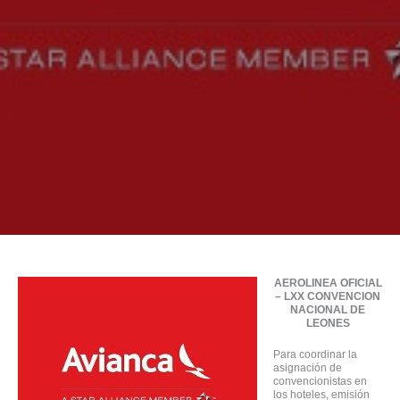
AEROLINEA OFICIAL
– LXX CONVENCION
NACIONAL DE
LEONES
Para coordinar la
asignación de
convencionistas en
los hoteles, emisión