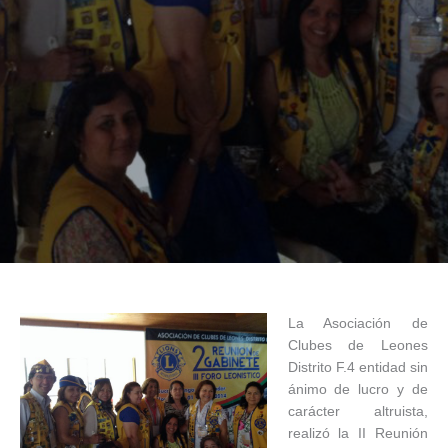
La Asociación de
Clubes de Leones
Distrito F.4 entidad sin
ánimo de lucro y de
carácter altruista,
realizó la II Reunión