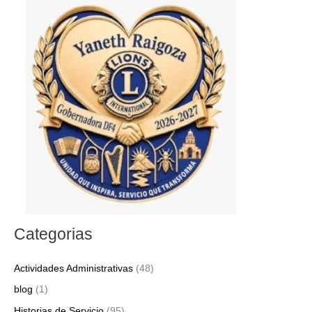
c
a
r
p
o
r
:
Categorias
Actividades Administrativas
(48)
blog
(1)
Historias de Servicio
(95)