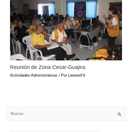
Reunión de Zona Cesar-Guajira
Actividades Administrativas
/ Por
LeonesF4
B
u
s