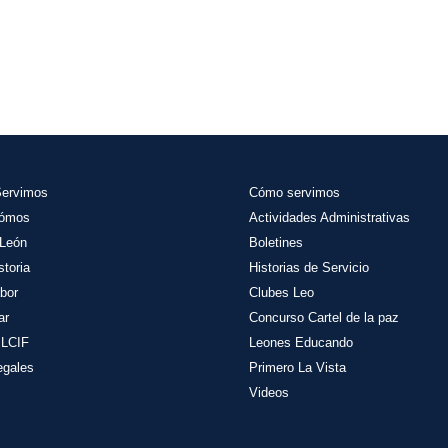
Servimos
Cómo servimos
Sómos
Actividades
Administrativas
León
Boletines
storia
Historias de Servicio
bor
Clubes Leo
ar
Concurso Cartel de la paz
 LCIF
Leones Educando
egales
Primero La Vista
Videos