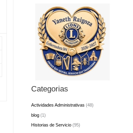
s
c
a
r
p
o
r
:
Categorias
Actividades Administrativas
(48)
blog
(1)
Historias de Servicio
(95)