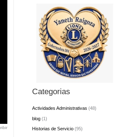
s
c
a
r
p
o
r
:
Categorias
Actividades Administrativas
(48)
blog
(1)
ibir
Historias de Servicio
(95)