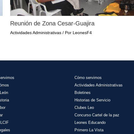
Reunión de Zona Cesar-Guajira
Actividades Administrativas
/ Por
LeonesF4
Servimos
Cómo servimos
Sómos
Actividades
Administrativas
León
Boletines
storia
Historias de Servicio
bor
Clubes Leo
ar
Concurso Cartel de la paz
 LCIF
Leones Educando
egales
Primero La Vista