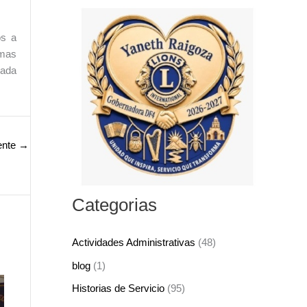
s
c
os a
a
emas
r
nada
p
o
r
ente
→
:
Categorias
Actividades Administrativas
(48)
blog
(1)
Historias de Servicio
(95)