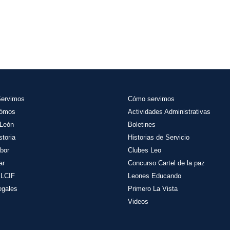
Servimos
Cómo servimos
Sómos
Actividades
Administrativas
León
Boletines
storia
Historias de Servicio
bor
Clubes Leo
ar
Concurso Cartel de la paz
 LCIF
Leones Educando
egales
Primero La Vista
Videos