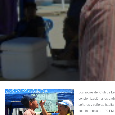
Los socios del Club de Le
concientización a los padr
señores y señoras habitan
culminamos a la 1:00 PM, l