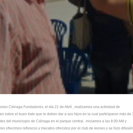
ones Ciénaga Fundadores, el día 21 de Abril , realizamos una actividad de
es sobre el buen trato que le deben dar a sus hijos en la cual participaron más de
tes del municiopio de Ciénaga en el parque central, iniciamos a las 8:00 AM y
es ofrecimos refrescos y mecatos ofrecidos por el club de leones y se hizo difusió