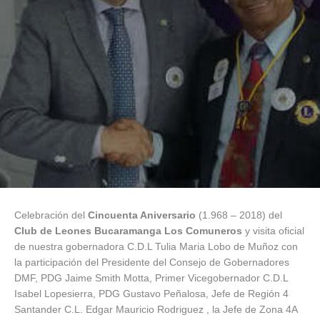
Celebración del
Cincuenta Aniversario
(1.968 – 2018) del
Club de Leones Bucaramanga Los Comuneros
y visita oficial
de nuestra gobernadora C.D.L Tulia Maria Lobo de Muñoz con
la participación del Presidente del Consejo de Gobernadores
DMF, PDG Jaime Smith Motta, Primer Vicegobernador C.D.L
Isabel Lopesierra, PDG Gustavo Peñalosa, Jefe de Región 4
Santander C.L. Edgar Mauricio Rodriguez , la Jefe de Zona 4A