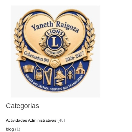
s
c
a
r
p
o
r
:
Categorias
Actividades Administrativas
(48)
blog
(1)