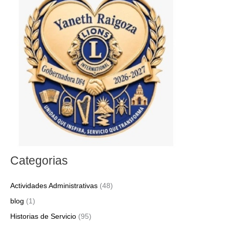
a
r
p
o
r
:
Categorias
Actividades Administrativas
(48)
blog
(1)
Historias de Servicio
(95)