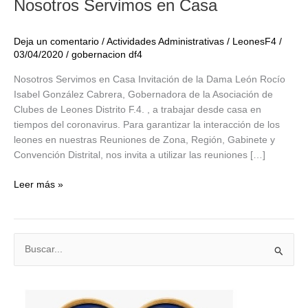
Nosotros Servimos en Casa
Deja un comentario
/
Actividades Administrativas
/
LeonesF4
/
03/04/2020
/
gobernacion df4
Nosotros Servimos en Casa Invitación de la Dama León Rocío
Isabel González Cabrera, Gobernadora de la Asociación de
Clubes de Leones Distrito F.4. , a trabajar desde casa en
tiempos del coronavirus. Para garantizar la interacción de los
leones en nuestras Reuniones de Zona, Región, Gabinete y
Convención Distrital, nos invita a utilizar las reuniones […]
Nosotros
Leer más »
Servimos
en
Casa
B
u
s
c