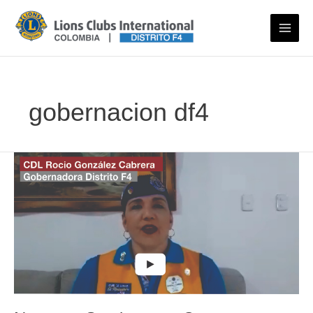
Ir
al
contenido
gobernacion df4