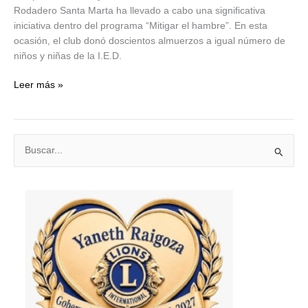
Rodadero Santa Marta ha llevado a cabo una significativa
iniciativa dentro del programa “Mitigar el hambre”. En esta
ocasión, el club donó doscientos almuerzos a igual número de
niños y niñas de la I.E.D.
Mitigar
Leer más »
el
Hambre
B
u
s
c
a
r
p
o
r