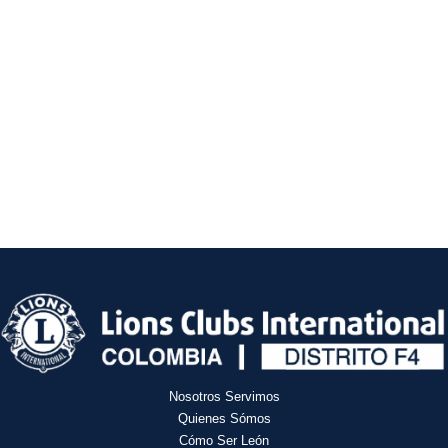
Nosotros Servimos
Quienes Sómos
Cómo Ser León