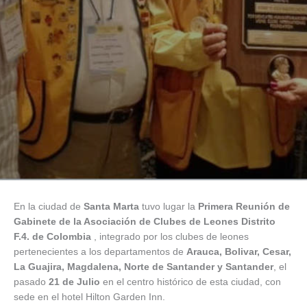
En la ciudad de
Santa Marta
tuvo lugar la
Primera Reunión de
Gabinete de la Asociación de Clubes de Leones Distrito
F.4. de Colombia
, integrado por los clubes de leones
pertenecientes a los departamentos de
Arauca, Bolivar, Cesar,
La Guajira, Magdalena, Norte de Santander y Santander
, el
pasado
21 de Julio
en el centro histórico de esta ciudad, con
sede en el hotel Hilton Garden Inn.