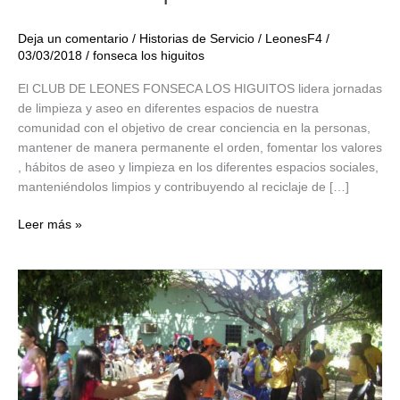
Deja un comentario
/
Historias de Servicio
/
LeonesF4
/
03/03/2018
/
fonseca los higuitos
El CLUB DE LEONES FONSECA LOS HIGUITOS lidera jornadas
de limpieza y aseo en diferentes espacios de nuestra
comunidad con el objetivo de crear conciencia en la personas,
mantener de manera permanente el orden, fomentar los valores
, hábitos de aseo y limpieza en los diferentes espacios sociales,
manteniéndolos limpios y contribuyendo al reciclaje de […]
Jornada
Leer más »
de
Limpieza