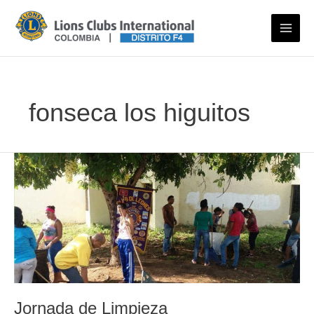
Ir
al
contenido
fonseca los higuitos
Jornada de Limpieza