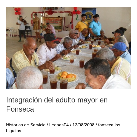
la
Paz
en
Fonseca
Integración del adulto mayor en
Fonseca
Historias de Servicio
/
LeonesF4
/
12/08/2008
/
fonseca los
higuitos