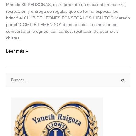
Más de 30 PERSONAS, disfrutaron de un suculento almuerzo,
recreación y entrega de regalos que de forma especial les
brindó el CLUB DE LEONES FONSECA LOS HIGUITOS liderado
por el “COMITÉ FEMENINO” de este cubil. Los asistentes
compartieron alegrías, con cantos, recitación de poemas y
chistes.
Integración
Leer más »
del
adulto
mayor
B
en
Fonseca
u
s
c
a
r
p
o